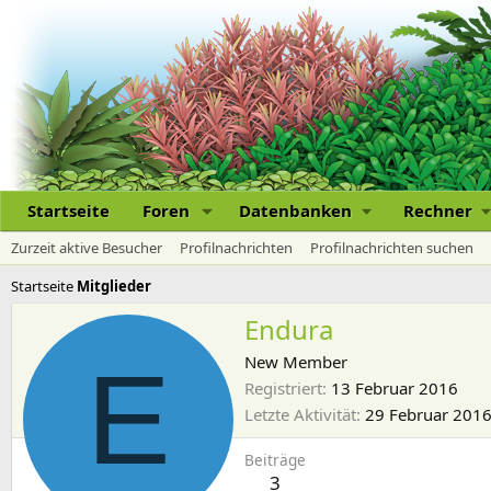
Startseite
Foren
Datenbanken
Rechner
Zurzeit aktive Besucher
Profilnachrichten
Profilnachrichten suchen
Startseite
Mitglieder
Endura
E
New Member
Registriert
13 Februar 2016
Letzte Aktivität
29 Februar 201
Beiträge
3