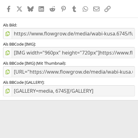
e
Facebook
X (Twitter)
Bluesky
LinkedIn
Reddit
Pinterest
Tumblr
WhatsApp
E-Mail
Link
r
n
(
e
Als Bild
)
Als BBCode [IMG]
Als BBCode [IMG] (Mit Thumbnail)
Als BBCode [GALLERY]