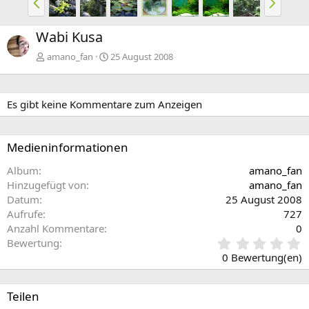
o
ä
r
c
Wabi Kusa
h
h
e
s
amano_fan
25 August 2008
r
t
i
e
g
Es gibt keine Kommentare zum Anzeigen
e
Medieninformationen
Album
amano_fan
Hinzugefügt von
amano_fan
Datum
25 August 2008
Aufrufe
727
Anzahl Kommentare
0
0
Bewertung
,
0 Bewertung(en)
0
0
S
Teilen
t