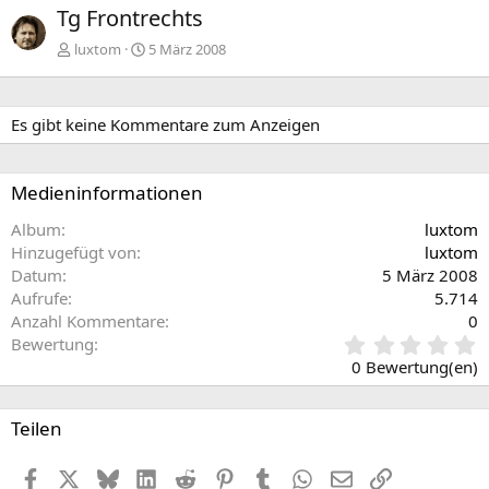
Tg Frontrechts
luxtom
5 März 2008
Es gibt keine Kommentare zum Anzeigen
Medieninformationen
Album
luxtom
Hinzugefügt von
luxtom
Datum
5 März 2008
Aufrufe
5.714
Anzahl Kommentare
0
0
Bewertung
,
0 Bewertung(en)
0
0
S
Teilen
t
e
Facebook
X (Twitter)
Bluesky
LinkedIn
Reddit
Pinterest
Tumblr
WhatsApp
E-Mail
Link
r