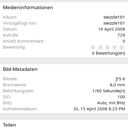
Medieninformationen
Album
swizzle101
Hinzugefügt von
swizzle101
Datum
16 April 2008
Aufrufe
729
Anzahl Kommentare
0
0
Bewertung
,
0 Bewertung(en)
0
0
S
Bild-Metadaten
t
e
Blende
ƒ/5.6
r
Brennweite
8,0 mm
n
Belichtungszeit
1/60 Sekunde(n)
(
ISO
100
e
Blitz
Auto, mit Blitz
)
Aufnahmedatum
Di, 15 April 2008 8:23 PM
Teilen