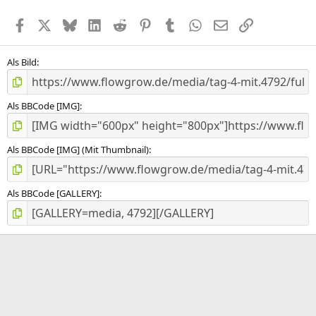
Facebook
X (Twitter)
Bluesky
LinkedIn
Reddit
Pinterest
Tumblr
WhatsApp
E-Mail
Link
Als Bild
Als BBCode [IMG]
Als BBCode [IMG] (Mit Thumbnail)
Als BBCode [GALLERY]