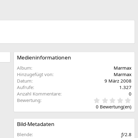
Medieninformationen
Album
Marmax
Hinzugefügt von
Marmax
Datum
9 März 2008
Aufrufe
1.327
Anzahl Kommentare
0
0
Bewertung
,
0 Bewertung(en)
0
0
S
Bild-Metadaten
t
e
Blende
ƒ/2.8