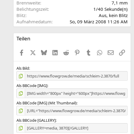
r
Brennweite
7,1 mm
n
Belichtungszeit
1/40 Sekunde(n)
(
Blitz
Aus, kein Blitz
e
Aufnahmedatum
So, 09 März 2008 11:26 AM
)
Teilen
Facebook
X (Twitter)
Bluesky
LinkedIn
Reddit
Pinterest
Tumblr
WhatsApp
E-Mail
Link
Als Bild
Als BBCode [IMG]
Als BBCode [IMG] (Mit Thumbnail)
Als BBCode [GALLERY]