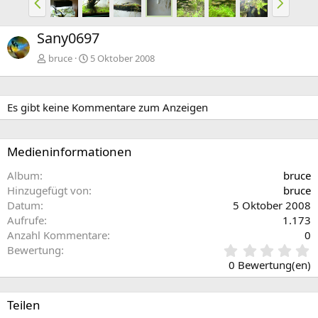
o
ä
r
c
Sany0697
h
h
e
s
bruce
5 Oktober 2008
r
t
i
e
g
Es gibt keine Kommentare zum Anzeigen
e
Medieninformationen
Album
bruce
Hinzugefügt von
bruce
Datum
5 Oktober 2008
Aufrufe
1.173
Anzahl Kommentare
0
0
Bewertung
,
0 Bewertung(en)
0
0
S
Teilen
t