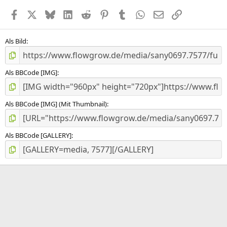
e
Facebook
X (Twitter)
Bluesky
LinkedIn
Reddit
Pinterest
Tumblr
WhatsApp
E-Mail
Link
r
n
(
e
Als Bild
)
Als BBCode [IMG]
Als BBCode [IMG] (Mit Thumbnail)
Als BBCode [GALLERY]