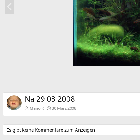
V
o
r
h
e
r
i
g
e
Na 29 03 2008
Mario K
30 März 2008
Es gibt keine Kommentare zum Anzeigen