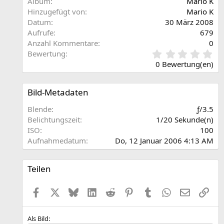
Album
Mario K
Hinzugefügt von
Mario K
Datum
30 März 2008
Aufrufe
679
Anzahl Kommentare
0
0
Bewertung
,
0 Bewertung(en)
0
0
S
Bild-Metadaten
t
e
Blende
ƒ/3.5
r
Belichtungszeit
1/20 Sekunde(n)
n
ISO
100
(
Aufnahmedatum
Do, 12 Januar 2006 4:13 AM
e
)
Teilen
Facebook
X (Twitter)
Bluesky
LinkedIn
Reddit
Pinterest
Tumblr
WhatsApp
E-Mail
Link
Als Bild