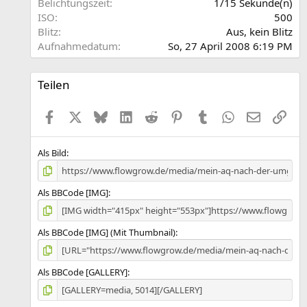
Belichtungszeit
1/15 Sekunde(n)
n
ISO
500
(
Blitz
Aus, kein Blitz
e
Aufnahmedatum
So, 27 April 2008 6:19 PM
)
Teilen
Facebook
X (Twitter)
Bluesky
LinkedIn
Reddit
Pinterest
Tumblr
WhatsApp
E-Mail
Link
Als Bild
Als BBCode [IMG]
Als BBCode [IMG] (Mit Thumbnail)
Als BBCode [GALLERY]