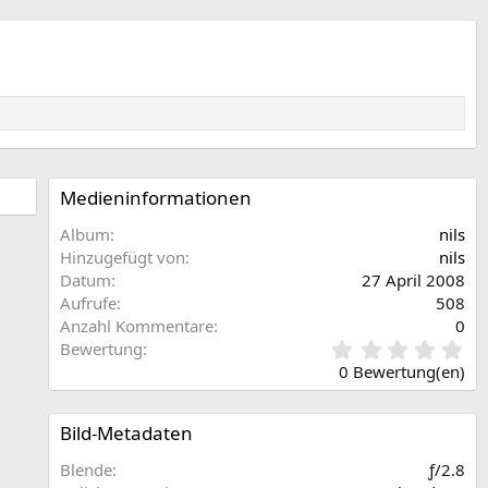
Medieninformationen
Album
nils
Hinzugefügt von
nils
Datum
27 April 2008
Aufrufe
508
Anzahl Kommentare
0
0
Bewertung
,
0 Bewertung(en)
0
0
S
Bild-Metadaten
t
e
Blende
ƒ/2.8
r