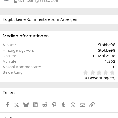
e
s
Stobbe98
11 Mai 2008
r
t
i
e
g
Es gibt keine Kommentare zum Anzeigen
e
Medieninformationen
Album
Stobbe98
Hinzugefügt von
Stobbe98
Datum
11 Mai 2008
Aufrufe
1.262
Anzahl Kommentare
0
0
Bewertung
,
0 Bewertung(en)
0
0
S
Teilen
t
e
Facebook
X (Twitter)
Bluesky
LinkedIn
Reddit
Pinterest
Tumblr
WhatsApp
E-Mail
Link
r
n
(