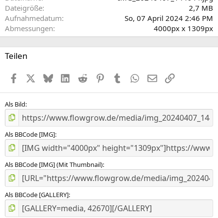
Dateigröße
2,7 MB
Aufnahmedatum
So, 07 April 2024 2:46 PM
Abmessungen
4000px x 1309px
Teilen
Facebook
X (Twitter)
Bluesky
LinkedIn
Reddit
Pinterest
Tumblr
WhatsApp
E-Mail
Link
Als Bild
Als BBCode [IMG]
Als BBCode [IMG] (Mit Thumbnail)
Als BBCode [GALLERY]