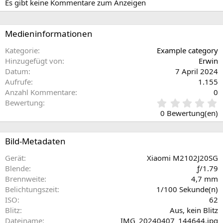
Es gibt keine Kommentare zum Anzeigen
Medieninformationen
Kategorie
Example category
Hinzugefügt von
Erwin
Datum
7 April 2024
Aufrufe
1.155
Anzahl Kommentare
0
0
Bewertung
,
0 Bewertung(en)
0
0
S
Bild-Metadaten
t
e
Gerät
Xiaomi M2102J20SG
r
Blende
ƒ/1.79
n
Brennweite
4,7 mm
(
Belichtungszeit
1/100 Sekunde(n)
e
ISO
62
)
Blitz
Aus, kein Blitz
Dateiname
IMG_20240407_144644.jpg