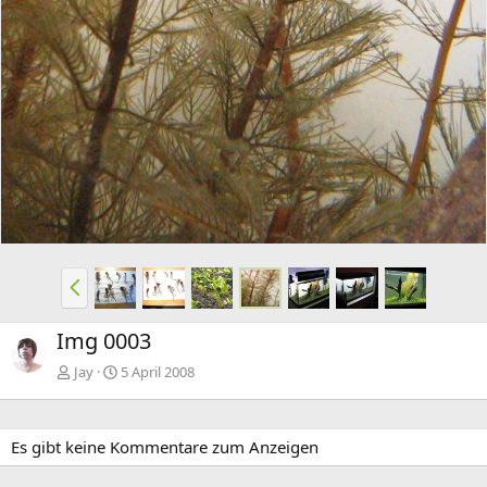
r
t
i
e
g
e
V
o
r
Img 0003
h
e
Jay
5 April 2008
r
i
g
Es gibt keine Kommentare zum Anzeigen
e