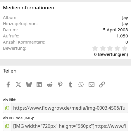
Medieninformationen
Album
Jay
Hinzugefügt von
Jay
Datum
5 April 2008
Aufrufe
1.050
Anzahl Kommentare
0
0
Bewertung
,
0 Bewertung(en)
0
0
S
Teilen
t
e
Facebook
X (Twitter)
Bluesky
LinkedIn
Reddit
Pinterest
Tumblr
WhatsApp
E-Mail
Link
r
n
(
e
Als Bild
)
Als BBCode [IMG]