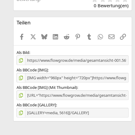
,
0 Bewertung(en)
0
0
S
Teilen
t
e
Facebook
X (Twitter)
Bluesky
LinkedIn
Reddit
Pinterest
Tumblr
WhatsApp
E-Mail
Link
r
n
(
e
Als Bild
)
Als BBCode [IMG]
Als BBCode [IMG] (Mit Thumbnail)
Als BBCode [GALLERY]