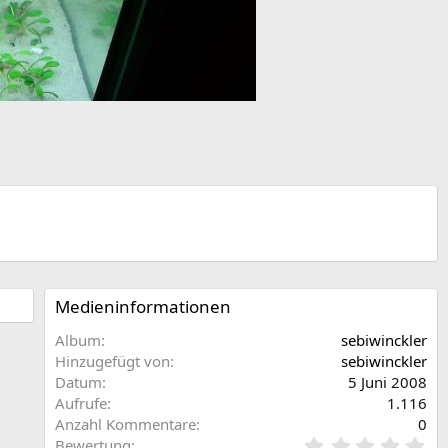
Medieninformationen
Album
sebiwinckler
Hinzugefügt von
sebiwinckler
Datum
5 Juni 2008
Aufrufe
1.116
Anzahl Kommentare
0
0
Bewertung