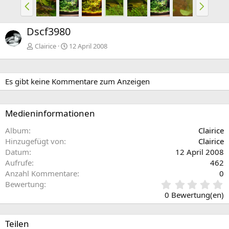
V
N
o
ä
r
c
Dscf3980
h
h
e
s
Clairice
12 April 2008
r
t
i
e
g
Es gibt keine Kommentare zum Anzeigen
e
Medieninformationen
Album
Clairice
Hinzugefügt von
Clairice
Datum
12 April 2008
Aufrufe
462
Anzahl Kommentare
0
0
Bewertung
,
0 Bewertung(en)
0
0
S
Teilen