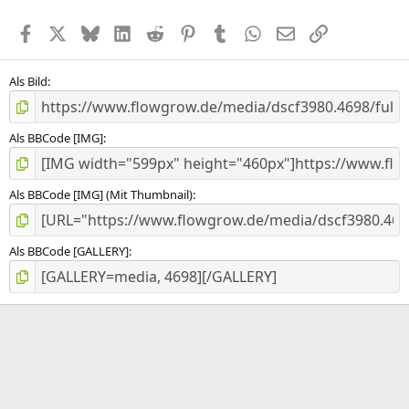
t
e
Facebook
X (Twitter)
Bluesky
LinkedIn
Reddit
Pinterest
Tumblr
WhatsApp
E-Mail
Link
r
n
(
e
Als Bild
)
Als BBCode [IMG]
Als BBCode [IMG] (Mit Thumbnail)
Als BBCode [GALLERY]