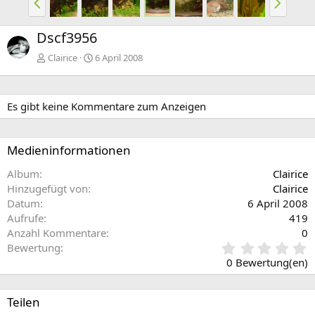
o
ä
r
c
Dscf3956
h
h
e
s
Clairice
6 April 2008
r
t
i
e
g
Es gibt keine Kommentare zum Anzeigen
e
Medieninformationen
Album
Clairice
Hinzugefügt von
Clairice
Datum
6 April 2008
Aufrufe
419
Anzahl Kommentare
0
0
Bewertung
,
0 Bewertung(en)
0
0
S
Teilen
t