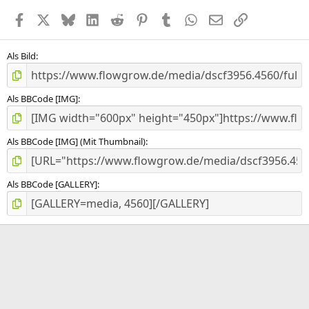
e
Facebook
X (Twitter)
Bluesky
LinkedIn
Reddit
Pinterest
Tumblr
WhatsApp
E-Mail
Link
r
n
(
e
Als Bild
)
Als BBCode [IMG]
Als BBCode [IMG] (Mit Thumbnail)
Als BBCode [GALLERY]