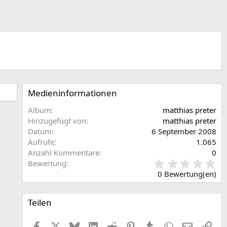
Medieninformationen
Album
matthias preter
Hinzugefügt von
matthias preter
Datum
6 September 2008
Aufrufe
1.065
Anzahl Kommentare
0
0
Bewertung
,
0 Bewertung(en)
0
0
S
Teilen
t
e
Facebook
X (Twitter)
Bluesky
LinkedIn
Reddit
Pinterest
Tumblr
WhatsApp
E-Mail
Link