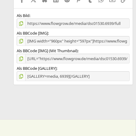
r
n
(
e
Als Bild
)
Als BBCode [IMG]
Als BBCode [IMG] (Mit Thumbnail)
Als BBCode [GALLERY]