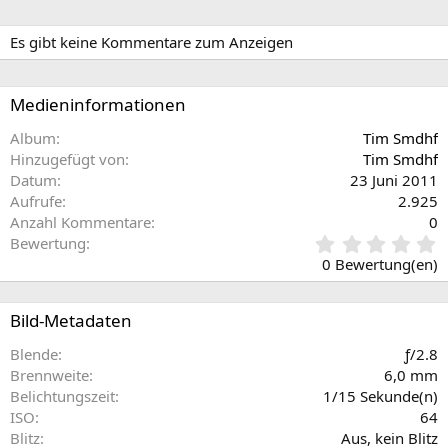
i
e
g
Es gibt keine Kommentare zum Anzeigen
e
Medieninformationen
Album
Tim Smdhf
Hinzugefügt von
Tim Smdhf
Datum
23 Juni 2011
Aufrufe
2.925
Anzahl Kommentare
0
0
Bewertung
,
0 Bewertung(en)
0
0
S
Bild-Metadaten
t
e
Blende
ƒ/2.8
r
Brennweite
6,0 mm
n
Belichtungszeit
1/15 Sekunde(n)
(
ISO
64
e
Blitz
Aus, kein Blitz
)