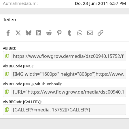
Aufnahmedatum
Do, 23 Juni 2011 6:57 PM
Teilen
Facebook
X (Twitter)
Bluesky
LinkedIn
Reddit
Pinterest
Tumblr
WhatsApp
E-Mail
Link
Als Bild
Als BBCode [IMG]
Als BBCode [IMG] (Mit Thumbnail)
Als BBCode [GALLERY]