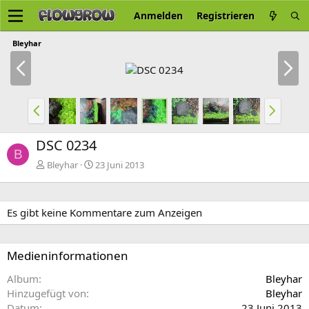
Anmelden
Registrieren
Bleyhar
V
N
o
ä
r
c
h
h
V
N
e
s
o
ä
r
t
r
c
DSC 0234
i
e
h
h
B
g
e
s
Bleyhar
23 Juni 2013
e
r
t
i
e
g
Es gibt keine Kommentare zum Anzeigen
e
Medieninformationen
Album
Bleyhar
Hinzugefügt von
Bleyhar
Datum
23 Juni 2013