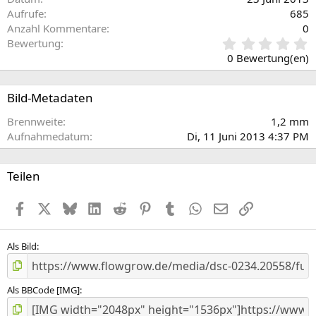
Aufrufe
685
Anzahl Kommentare
0
0
Bewertung
,
0 Bewertung(en)
0
0
S
Bild-Metadaten
t
e
Brennweite
1,2 mm
r
Aufnahmedatum
Di, 11 Juni 2013 4:37 PM
n
(
e
Teilen
)
Facebook
X (Twitter)
Bluesky
LinkedIn
Reddit
Pinterest
Tumblr
WhatsApp
E-Mail
Link
Als Bild
Als BBCode [IMG]