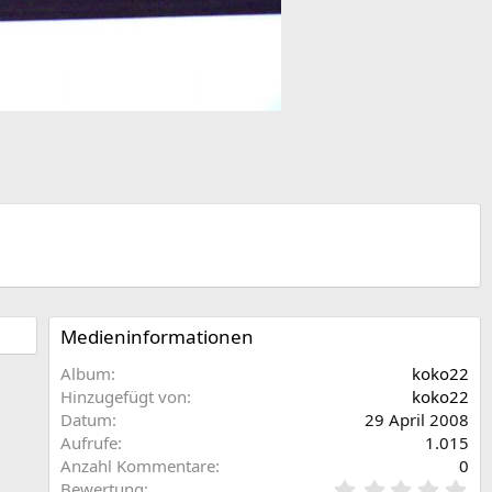
Medieninformationen
Album
koko22
Hinzugefügt von
koko22
Datum
29 April 2008
Aufrufe
1.015
Anzahl Kommentare
0
0
Bewertung