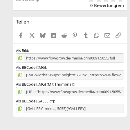
,
0 Bewertung(en)
0
0
S
Teilen
t
e
Facebook
X (Twitter)
Bluesky
LinkedIn
Reddit
Pinterest
Tumblr
WhatsApp
E-Mail
Link
r
n
(
e
Als Bild
)
Als BBCode [IMG]
Als BBCode [IMG] (Mit Thumbnail)
Als BBCode [GALLERY]