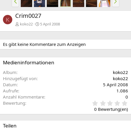
o
ä
r
c
Crim0027
h
h
K
e
s
koko22
5 April 2008
r
t
i
e
g
Es gibt keine Kommentare zum Anzeigen
e
Medieninformationen
Album
koko22
Hinzugefügt von
koko22
Datum
5 April 2008
Aufrufe
1.086
Anzahl Kommentare
0
0
Bewertung
,
0 Bewertung(en)
0
0
S
Teilen
t