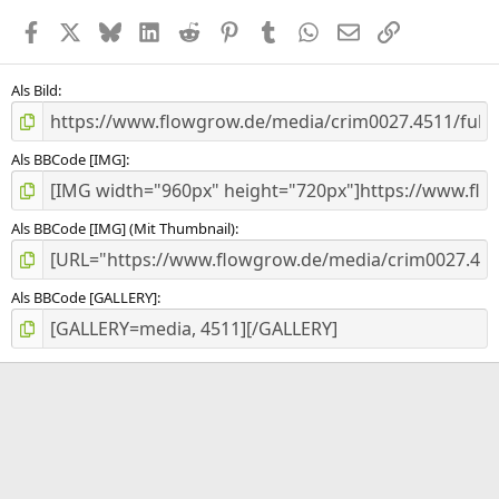
e
Facebook
X (Twitter)
Bluesky
LinkedIn
Reddit
Pinterest
Tumblr
WhatsApp
E-Mail
Link
r
n
(
e
Als Bild
)
Als BBCode [IMG]
Als BBCode [IMG] (Mit Thumbnail)
Als BBCode [GALLERY]