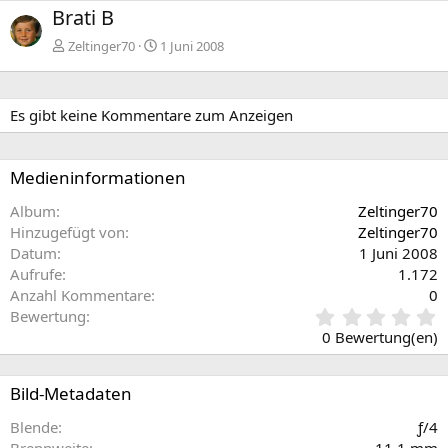
r
c
Brati B
h
h
e
s
Zeltinger70
1 Juni 2008
r
t
i
e
g
Es gibt keine Kommentare zum Anzeigen
e
Medieninformationen
Album
Zeltinger70
Hinzugefügt von
Zeltinger70
Datum
1 Juni 2008
Aufrufe
1.172
Anzahl Kommentare
0
0
Bewertung
,
0 Bewertung(en)
0
0
S
Bild-Metadaten
t
e
Blende
ƒ/4
r
Brennweite
11,1 mm