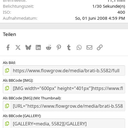
n
Belichtungszeit
1/30 Sekunde(n)
(
ISO
400
e
Aufnahmedatum
So, 01 Juni 2008 4:59 PM
)
Teilen
Facebook
X (Twitter)
Bluesky
LinkedIn
Reddit
Pinterest
Tumblr
WhatsApp
E-Mail
Link
Als Bild
Als BBCode [IMG]
Als BBCode [IMG] (Mit Thumbnail)
Als BBCode [GALLERY]