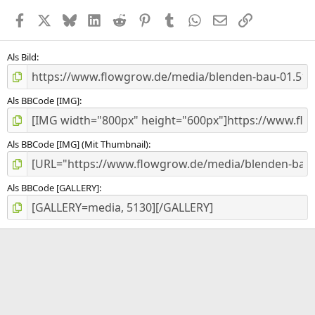
e
Facebook
X (Twitter)
Bluesky
LinkedIn
Reddit
Pinterest
Tumblr
WhatsApp
E-Mail
Link
r
n
(
e
Als Bild
)
Als BBCode [IMG]
Als BBCode [IMG] (Mit Thumbnail)
Als BBCode [GALLERY]