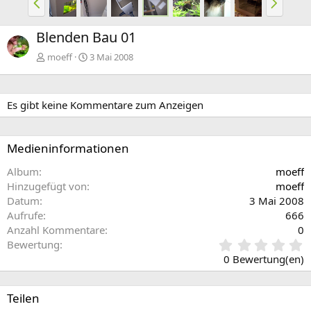
o
ä
r
c
Blenden Bau 01
h
h
e
s
moeff
3 Mai 2008
r
t
i
e
g
Es gibt keine Kommentare zum Anzeigen
e
Medieninformationen
Album
moeff
Hinzugefügt von
moeff
Datum
3 Mai 2008
Aufrufe
666
Anzahl Kommentare
0
0
Bewertung
,
0 Bewertung(en)
0
0
S
Teilen
t