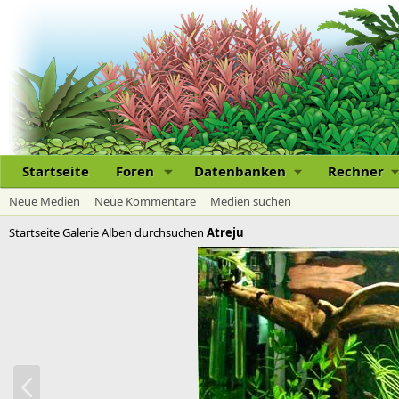
Startseite
Foren
Datenbanken
Rechner
Neue Medien
Neue Kommentare
Medien suchen
Startseite
Galerie
Alben durchsuchen
Atreju
V
o