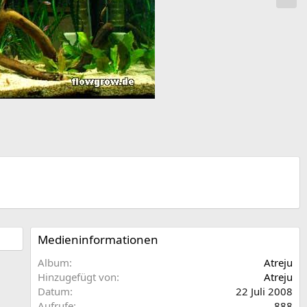
c
h
s
t
e
Medieninformationen
Album
Atreju
Hinzugefügt von
Atreju
Datum
22 Juli 2008
Aufrufe
888