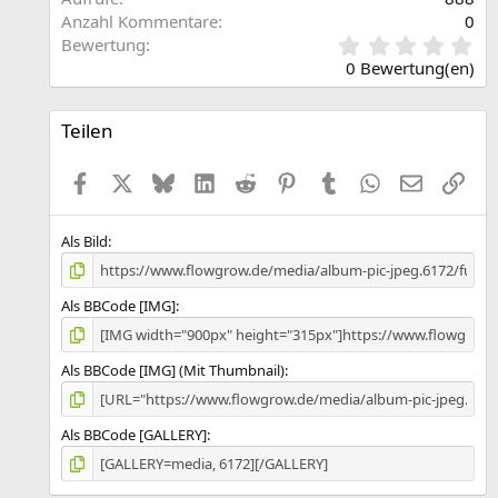
Anzahl Kommentare
0
0
Bewertung
,
0 Bewertung(en)
0
0
S
Teilen
t
e
Facebook
X (Twitter)
Bluesky
LinkedIn
Reddit
Pinterest
Tumblr
WhatsApp
E-Mail
Link
r
n
(
e
Als Bild
)
Als BBCode [IMG]
Als BBCode [IMG] (Mit Thumbnail)
Als BBCode [GALLERY]