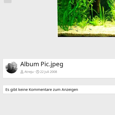
r
h
e
r
i
g
e
Album Pic.jpeg
Atreju
22 Juli 2008
Es gibt keine Kommentare zum Anzeigen