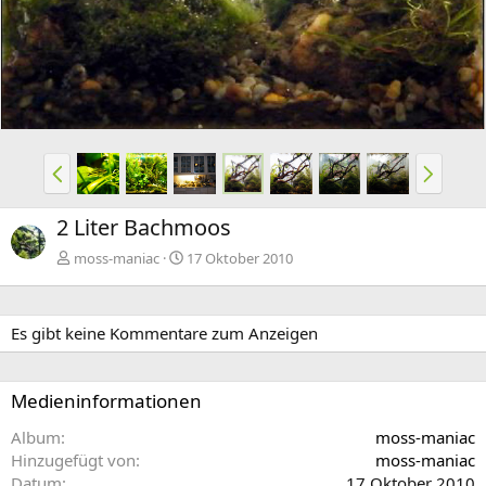
g
e
V
N
o
ä
r
c
2 Liter Bachmoos
h
h
e
s
moss-maniac
17 Oktober 2010
r
t
i
e
g
Es gibt keine Kommentare zum Anzeigen
e
Medieninformationen
Album
moss-maniac
Hinzugefügt von
moss-maniac
Datum
17 Oktober 2010