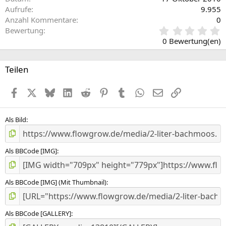
Aufrufe
9.955
Anzahl Kommentare
0
0
Bewertung
,
0 Bewertung(en)
0
0
S
Teilen
t
e
Facebook
X (Twitter)
Bluesky
LinkedIn
Reddit
Pinterest
Tumblr
WhatsApp
E-Mail
Link
r
n
(
e
Als Bild
)
Als BBCode [IMG]
Als BBCode [IMG] (Mit Thumbnail)
Als BBCode [GALLERY]