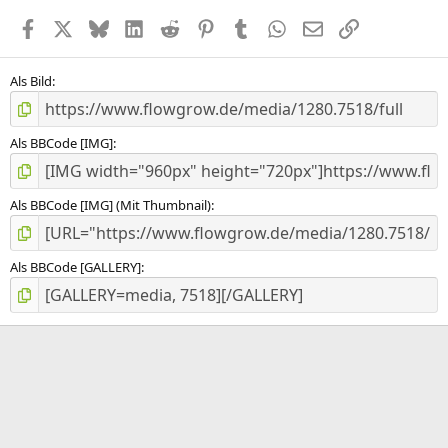
e
Facebook
X (Twitter)
Bluesky
LinkedIn
Reddit
Pinterest
Tumblr
WhatsApp
E-Mail
Link
r
n
(
e
Als Bild
)
Als BBCode [IMG]
Als BBCode [IMG] (Mit Thumbnail)
Als BBCode [GALLERY]