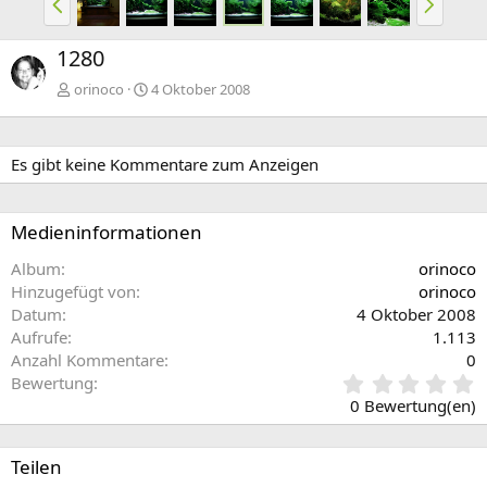
o
ä
r
c
1280
h
h
e
s
orinoco
4 Oktober 2008
r
t
i
e
g
Es gibt keine Kommentare zum Anzeigen
e
Medieninformationen
Album
orinoco
Hinzugefügt von
orinoco
Datum
4 Oktober 2008
Aufrufe
1.113
Anzahl Kommentare
0
0
Bewertung
,
0 Bewertung(en)
0
0
S
Teilen
t