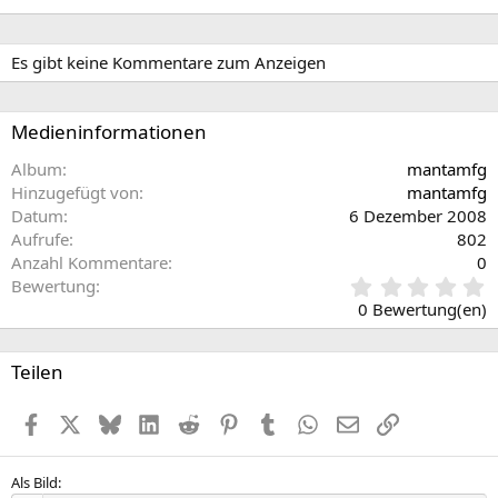
r
t
i
e
g
Es gibt keine Kommentare zum Anzeigen
e
Medieninformationen
Album
mantamfg
Hinzugefügt von
mantamfg
Datum
6 Dezember 2008
Aufrufe
802
Anzahl Kommentare
0
0
Bewertung
,
0 Bewertung(en)
0
0
S
Teilen
t
e
Facebook
X (Twitter)
Bluesky
LinkedIn
Reddit
Pinterest
Tumblr
WhatsApp
E-Mail
Link
r
n
(
e
Als Bild