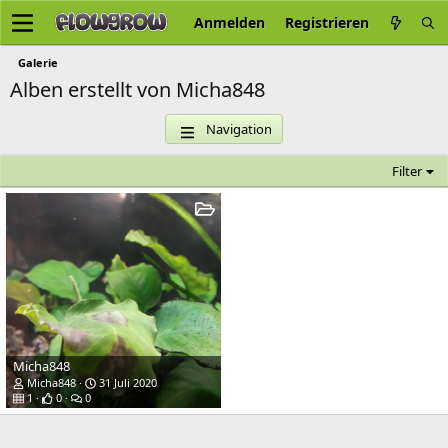
Anmelden
Registrieren
Galerie
Alben erstellt von Micha848
Navigation
Filter
Micha848
Micha848
31 Juli 2020
1
0
0