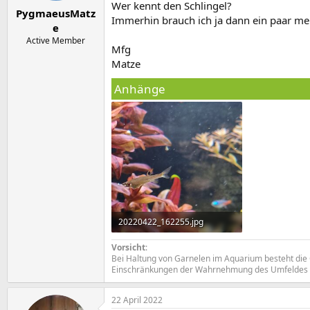
e
t
Wer kennt den Schlingel?
PygmaeusMatz
r
a
Immerhin brauch ich ja dann ein paar me
m
e
Active Member
Mfg
Matze
Anhänge
20220422_162255.jpg
1,3 MB · Aufrufe: 311
Vorsicht
:
Bei Haltung von Garnelen im Aquarium besteht die 
Einschränkungen der Wahrnehmung des Umfeldes bis 
22 April 2022