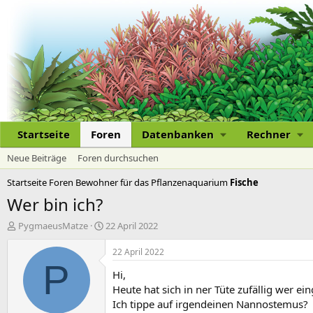
Startseite
Foren
Datenbanken
Rechner
Neue Beiträge
Foren durchsuchen
Startseite
Foren
Bewohner für das Pflanzenaquarium
Fische
Wer bin ich?
E
E
PygmaeusMatze
22 April 2022
r
r
s
s
22 April 2022
t
t
P
Hi,
e
e
l
l
Heute hat sich in ner Tüte zufällig wer ei
l
l
Ich tippe auf irgendeinen Nannostemus?