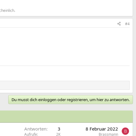
heinlich.
#4
Du musst dich einloggen oder registrieren, um hier zu antworten.
Antworten
3
8 Februar 2022
B
Aufrufe
2K
Brassmann