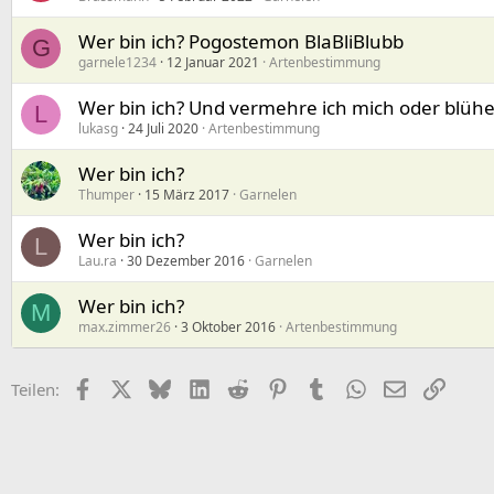
Wer bin ich? Pogostemon BlaBliBlubb
G
garnele1234
12 Januar 2021
Artenbestimmung
Wer bin ich? Und vermehre ich mich oder blühe
L
lukasg
24 Juli 2020
Artenbestimmung
Wer bin ich?
Thumper
15 März 2017
Garnelen
Wer bin ich?
L
Lau.ra
30 Dezember 2016
Garnelen
Wer bin ich?
M
max.zimmer26
3 Oktober 2016
Artenbestimmung
Facebook
X (Twitter)
Bluesky
LinkedIn
Reddit
Pinterest
Tumblr
WhatsApp
E-Mail
Link
Teilen: