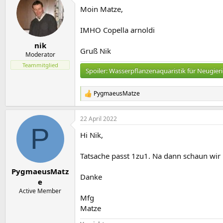
Moin Matze,
IMHO Copella arnoldi
nik
Gruß Nik
Moderator
Teammitglied
Spoiler:
Wasserpflanzenaquaristik für Neugier
PygmaeusMatze
R
e
a
22 April 2022
k
P
t
Hi Nik,
i
o
n
Tatsache passt 1zu1. Na dann schaun wir 
e
n
PygmaeusMatz
Danke
:
e
Active Member
Mfg
Matze