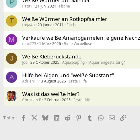
Weiße Würmer auf Salmler
P
Pat81
21 Juni 2021
Fische
Weiße Würmer an Rotkopfsalmler
T
troja4u
20 Januar 2011
Fische
Verkaufe weiße Amanogarnelen, eigene Nach
M
max273
1 März 2026
Biete Wirbellose
Weiße Kleberückstände
J
Joo
29 Oktober 2025
Aquascaping - "Aquariengestaltung"
Hilfe bei Algen und "weiße Substanz"
A
AdrianT
13 August 2025
Erste Hilfe
Was ist das weiße hier?
Christian-P
2 Februar 2025
Erste Hilfe
Facebook
X (Twitter)
Bluesky
LinkedIn
Reddit
Pinterest
Tumblr
WhatsApp
E-Mail
Link
Teilen: