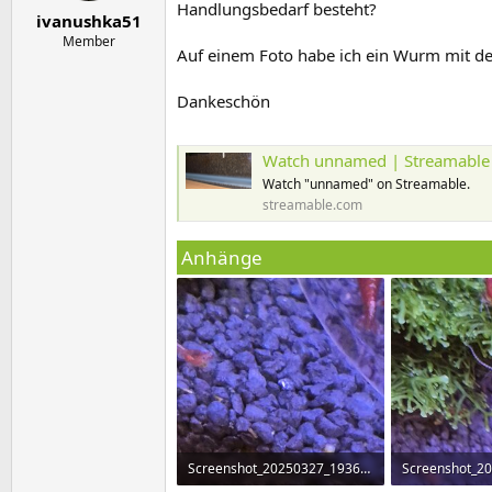
e
t
Handlungsbedarf besteht?
ivanushka51
r
a
m
Member
Auf einem Foto habe ich ein Wurm mit de
Dankeschön
Watch unnamed | Streamable
Watch "unnamed" on Streamable.
streamable.com
Anhänge
Screenshot_20250327_193605_Gallery.jpg