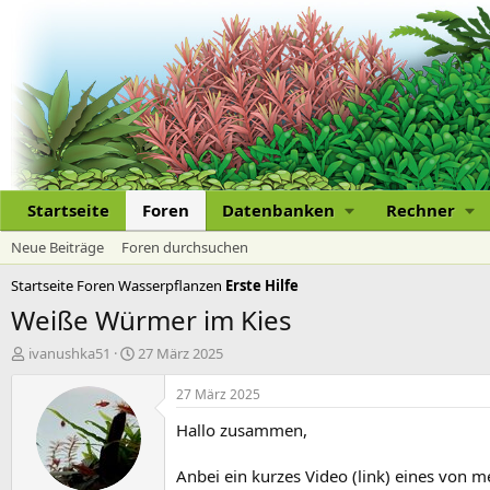
Startseite
Foren
Datenbanken
Rechner
Neue Beiträge
Foren durchsuchen
Startseite
Foren
Wasserpflanzen
Erste Hilfe
Weiße Würmer im Kies
E
E
ivanushka51
27 März 2025
r
r
s
s
27 März 2025
t
t
Hallo zusammen,
e
e
l
l
l
l
Anbei ein kurzes Video (link) eines von 