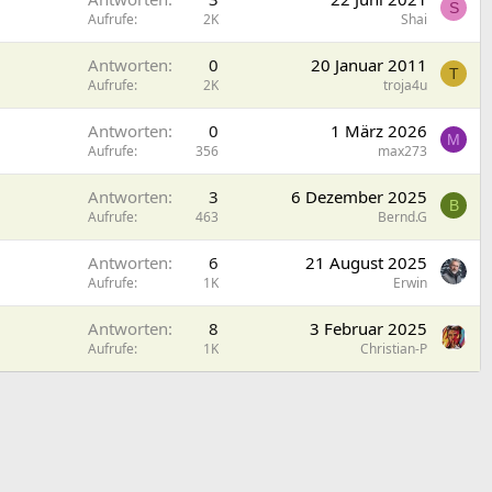
S
Aufrufe
2K
Shai
Antworten
0
20 Januar 2011
T
Aufrufe
2K
troja4u
Antworten
0
1 März 2026
M
Aufrufe
356
max273
Antworten
3
6 Dezember 2025
B
Aufrufe
463
Bernd.G
Antworten
6
21 August 2025
Aufrufe
1K
Erwin
Antworten
8
3 Februar 2025
Aufrufe
1K
Christian-P