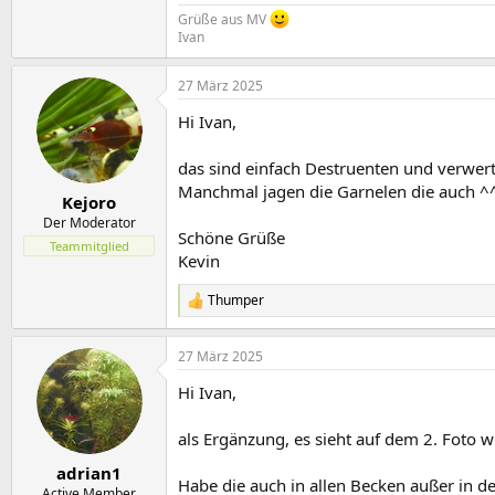
381,8 KB · Aufrufe: 242
355 KB · Aufru
Grüße aus MV
Ivan
27 März 2025
Hi Ivan,
das sind einfach Destruenten und verwer
Manchmal jagen die Garnelen die auch ^
Kejoro
Der Moderator
Schöne Grüße
Teammitglied
Kevin
Thumper
R
e
a
27 März 2025
k
t
Hi Ivan,
i
o
n
als Ergänzung, es sieht auf dem 2. Foto 
e
n
adrian1
Habe die auch in allen Becken außer in 
:
Active Member