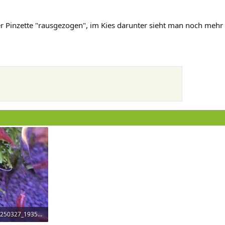
r Pinzette "rausgezogen", im Kies darunter sieht man noch mehr
Screenshot_20250327_193545_Gallery.jpg