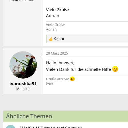
Viele Grüße
Adrian
Viele Grüße
Adrian
Kejoro
R
e
a
28 März 2025
k
t
Hallo ihr zwei,
i
o
Vielen Dank für die schnelle Hilfe
n
e
Grüße aus MV
n
ivanushka51
Ivan
:
Member
Ähnliche Themen