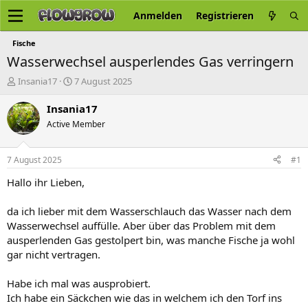
Anmelden
Registrieren
Fische
Wasserwechsel ausperlendes Gas verringern
E
E
Insania17
7 August 2025
r
r
s
s
Insania17
t
t
Active Member
e
e
l
l
l
l
7 August 2025
#1
e
t
r
a
Hallo ihr Lieben,
m
da ich lieber mit dem Wasserschlauch das Wasser nach dem
Wasserwechsel auffülle. Aber über das Problem mit dem
ausperlenden Gas gestolpert bin, was manche Fische ja wohl
gar nicht vertragen.
Habe ich mal was ausprobiert.
Ich habe ein Säckchen wie das in welchem ich den Torf ins