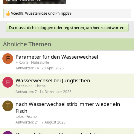
Vceo99
,
Wuestenrose
und
Phillipp89
R
e
a
Du musst dich einloggen oder registrieren, um hier zu antworten.
k
t
i
Ähnliche Themen
o
n
e
Parameter für den Wasserwechsel
F
n
F-Rob_S
Nährstoffe
:
Antworten
14
28 April 2026
Wasserwechsel bei Jungfischen
F
franz1965
Fische
Antworten
7
14 Dezember 2025
nach Wasserwechsel stirb immer wieder ein
T
Fisch
telex
Fische
Antworten
21
7 August 2025