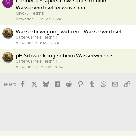
Dennerle Scapers Flow zieht sich beim
M
Wasserwechsel teilweise leer
MiVo75
Technik
Antworten
5
15 Mai 2024
Wasserbewegung während Wasserwechsel
Carter-Garnele
Technik
Antworten
8
6 Mai 2024
pH Schwankungen beim Wasserwechsel
Carter-Garnele
Technik
Antworten
1
29 April 2024
Facebook
X (Twitter)
Bluesky
LinkedIn
Reddit
Pinterest
Tumblr
WhatsApp
E-Mail
Li
Teilen: