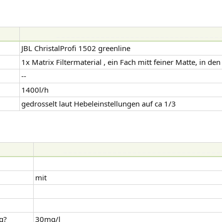
_ _ _ _ _ _ _ _ _ _ _ _ _ _ _ _ _ _ _ _ _ _ _ _ _ _ _ _ _ _ _ _ _ 
JBL ChristalProfi 1502 greenline
1x Matrix Filtermaterial , ein Fach mitt feiner Matte, in de
--
1400l/h
gedrosselt laut Hebeleinstellungen auf ca 1/3
_ _ _ _ _ _ _ _ _ _ _ _ _ _ _ _ _ _ _ _ _ _ _ _ _ _ _ _ _ _ _ _
mit
g?
30mg/l