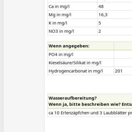
Ca in mg/l
48
Mg in mg/l
16,3
K in mg/l
5
NO3 in mg/l
2
Wenn angegeben:​
PO4 in mg/l
Kieselsäure/Silikat in mg/l
Hydrogencarbonat in mg/l
201
Wasseraufbereitung?
Wenn ja, bitte beschreiben wie? Entsa
ca 10 Erlenzäpfchen und 3 Laubblätter 