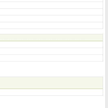
_ _ _ _ _ _ _ _ _ _ _ _ _ _ _ _ _ _ _ _ _ _ _ _ _ _ _ _ _ _ _ _ _ _ _ _