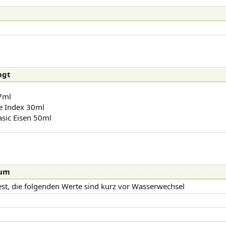
gt​
7ml
ve Index 30ml
sic Eisen 50ml
ium
_ _ _ _ _ _ _ _ _ _ _ _ _ _ _ _ _ _ _ _ _ _ _ _ _ _ _ _ _ _ _ _ _ _ _ _ _ _ _ _ _ _ _
est, die folgenden Werte sind kurz vor Wasserwechsel