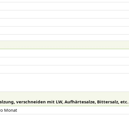
_ _ _ _ _ _ _ _ _ _ _ _ _ _ _ _ _ _ _ _ _ _ _ _ _ _ _ _ _ _ _ _ _ _ _ _ _ _ _ _ _ _ _ 
lzung, verschneiden mit LW, Aufhärtesalze, Bittersalz, etc.​
pro Monat