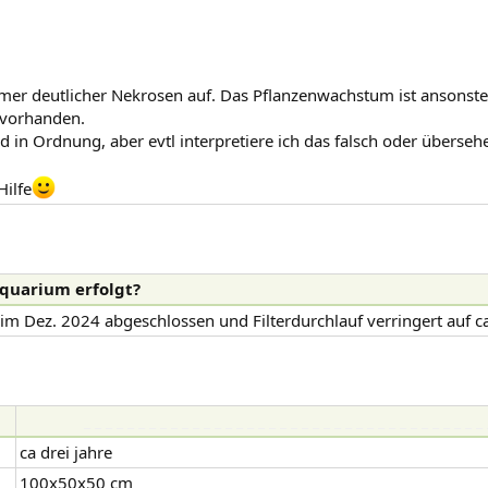
 immer deutlicher Nekrosen auf. Das Pflanzenwachstum ist ansonst
m vorhanden.
d in Ordnung, aber evtl interpretiere ich das falsch oder überseh
Hilfe
quarium erfolgt?​
im Dez. 2024 abgeschlossen und Filterdurchlauf verringert auf c
_ _ _ _ _ _ _ _ _ _ _ _ _ _ _ _ _ _ _ _ _ _ _ _ _ _ _ _ _ _ _ _ _ _ _ _ _ 
ca drei jahre
100x50x50 cm