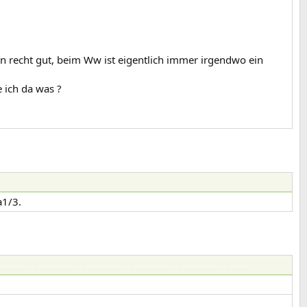
en recht gut, beim Ww ist eigentlich immer irgendwo ein
e ich da was ?
a1/3.
_ _ _ _ _ _ _ _ _ _ _ _ _ _ _ _ _ _ _ _ _ _ _ _ _ _ _ _ _ _ _ _ _ _ _ _ _