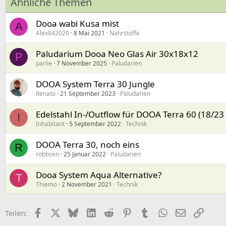
Ähnliche Themen
Dooa wabi Kusa mist
A
Alex842020
8 Mai 2021
Nährstoffe
Paludarium Dooa Neo Glas Air 30x18x12
P
parlie
7 November 2025
Paludarien
DOOA System Terra 30 Jungle
Renato
21 September 2023
Paludarien
Edelstahl In-/Outflow für DOOA Terra 60 (18/23 
I
Inhabitant
5 September 2022
Technik
DOOA Terra 30, noch eins
R
robbsen
25 Januar 2022
Paludarien
Dooa System Aqua Alternative?
T
Thiemo
2 November 2021
Technik
Facebook
X (Twitter)
Bluesky
LinkedIn
Reddit
Pinterest
Tumblr
WhatsApp
E-Mail
Link
Teilen: