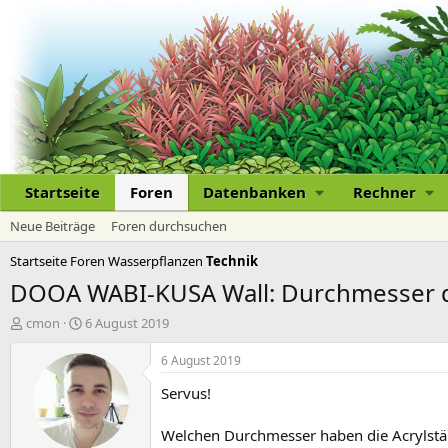
Startseite
Foren
Datenbanken
Rechner
Neue Beiträge
Foren durchsuchen
Startseite
Foren
Wasserpflanzen
Technik
DOOA WABI-KUSA Wall: Durchmesser d
E
E
cmon
6 August 2019
r
r
s
s
6 August 2019
t
t
Servus!
e
e
l
l
l
l
Welchen Durchmesser haben die Acrylstä