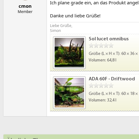
e
t
Ich plane grade ein, an das Produkt ange
cmon
r
a
m
Member
Danke und liebe Grüße!
Liebe Grüße,
Simon