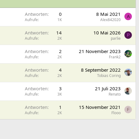
Antworten
0
8 Mai 2021
A
Aufrufe
1K
Alex842020
Antworten
14
10 Mai 2026
P
Aufrufe
2K
parlie
Antworten
2
21 November 2023
Aufrufe
2K
Frank2
Antworten
4
8 September 2022
Aufrufe
2K
Tobias Coring
Antworten
3
21 Juli 2023
Aufrufe
3K
Renato
Antworten
1
15 November 2021
F
Aufrufe
2K
Flooo