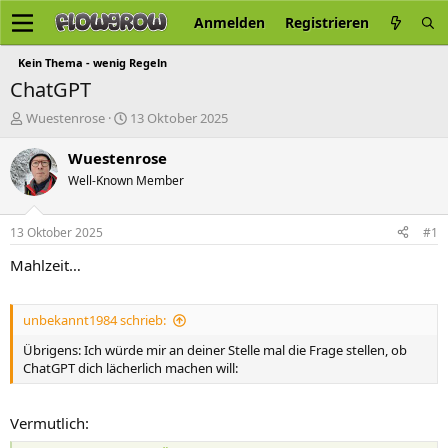
Anmelden
Registrieren
Kein Thema - wenig Regeln
ChatGPT
E
E
Wuestenrose
13 Oktober 2025
r
r
s
s
Wuestenrose
t
t
Well-Known Member
e
e
l
l
l
l
13 Oktober 2025
#1
e
t
r
a
Mahlzeit…
m
unbekannt1984 schrieb:
Übrigens: Ich würde mir an deiner Stelle mal die Frage stellen, ob
ChatGPT dich lächerlich machen will:
Vermutlich: