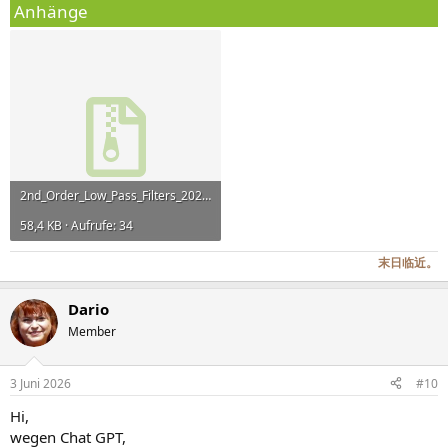
Anhänge
2nd_Order_Low_Pass_Filters_2026.05.29.zip
58,4 KB · Aufrufe: 34
末日临近。
Dario
Member
3 Juni 2026
#10
Hi,
wegen Chat GPT,