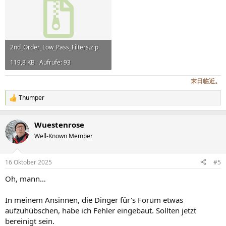
2nd_Order_Low_Pass_Filters.zip
119,8 KB · Aufrufe: 93
末日临近。
Thumper
R
e
a
Wuestenrose
k
t
Well-Known Member
i
o
n
16 Oktober 2025
#5
e
n
Oh, mann…
:
In meinem Ansinnen, die Dinger für's Forum etwas
aufzuhübschen, habe ich Fehler eingebaut. Sollten jetzt
bereinigt sein.