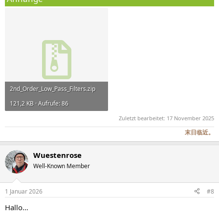
2nd_Order_Low_Pass_Filters.zip
121,2 KB · Aufrufe: 86
Zuletzt bearbeitet:
17 November 2025
末日临近。
Wuestenrose
Well-Known Member
1 Januar 2026
#8
Hallo…