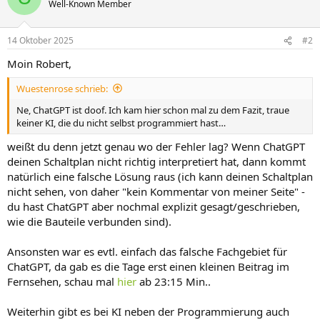
Well-Known Member
i
o
n
14 Oktober 2025
#2
e
n
Moin Robert,
:
Wuestenrose schrieb:
Ne, ChatGPT ist doof. Ich kam hier schon mal zu dem Fazit, traue
keiner KI, die du nicht selbst programmiert hast…
weißt du denn jetzt genau wo der Fehler lag? Wenn ChatGPT
deinen Schaltplan nicht richtig interpretiert hat, dann kommt
natürlich eine falsche Lösung raus (ich kann deinen Schaltplan
nicht sehen, von daher "kein Kommentar von meiner Seite" -
du hast ChatGPT aber nochmal explizit gesagt/geschrieben,
wie die Bauteile verbunden sind).
Ansonsten war es evtl. einfach das falsche Fachgebiet für
ChatGPT, da gab es die Tage erst einen kleinen Beitrag im
Fernsehen, schau mal
hier
ab 23:15 Min..
Weiterhin gibt es bei KI neben der Programmierung auch