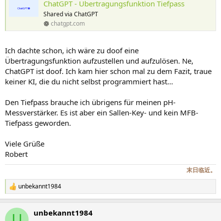
ChatGPT - Übertragungsfunktion Tiefpass
Shared via ChatGPT
chatgpt.com
Ich dachte schon, ich wäre zu doof eine
Übertragungsfunktion aufzustellen und aufzulösen. Ne,
ChatGPT ist doof. Ich kam hier schon mal zu dem Fazit, traue
keiner KI, die du nicht selbst programmiert hast…
Den Tiefpass brauche ich übrigens für meinen pH-
Messverstärker. Es ist aber ein Sallen-Key- und kein MFB-
Tiefpass geworden.
Viele Grüße
Robert
末日临近。
unbekannt1984
R
e
a
unbekannt1984
k
U
t