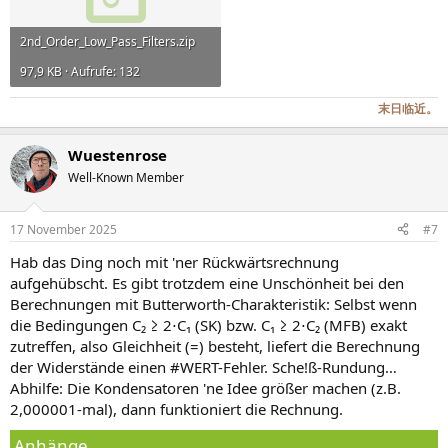
2nd_Order_Low_Pass_Filters.zip
97,9 KB · Aufrufe: 132
末日临近。
Wuestenrose
Well-Known Member
17 November 2025
#7
Hab das Ding noch mit 'ner Rückwärtsrechnung
aufgehübscht. Es gibt trotzdem eine Unschönheit bei den
Berechnungen mit Butterworth-Charakteristik: Selbst wenn
die Bedingungen C₂ ≥ 2⋅C₁ (SK) bzw. C₁ ≥ 2⋅C₂ (MFB) exakt
zutreffen, also Gleichheit (=) besteht, liefert die Berechnung
der Widerstände einen #WERT-Fehler. Sche!ß-Rundung…
Abhilfe: Die Kondensatoren 'ne Idee größer machen (z.B.
2,000001-mal), dann funktioniert die Rechnung.
Anhänge