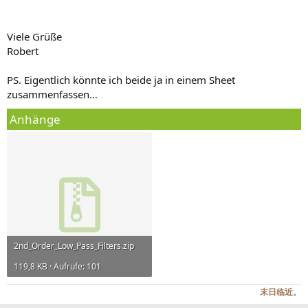
Viele Grüße
Robert
PS. Eigentlich könnte ich beide ja in einem Sheet
zusammenfassen…
Anhänge
2nd_Order_Low_Pass_Filters.zip
119,8 KB · Aufrufe: 101
末日临近。