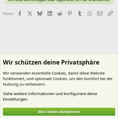
Facebook
X (Twitter)
Bluesky
LinkedIn
Reddit
Pinterest
Tumblr
WhatsApp
E-Mail
Li
Teilen:
Wir schützen deine Privatsphäre
Wir verwenden essentielle
Cookies
, damit diese Website
funktioniert, und optionale Cookies, um den Komfort bei der
Nutzung zu verbessern.
Siehe weitere Informationen und konfiguriere deine
Einstellungen
Kein Thema - wenig Regeln
Alle Cookies akzeptieren
Cookies
Deutsch (Du)