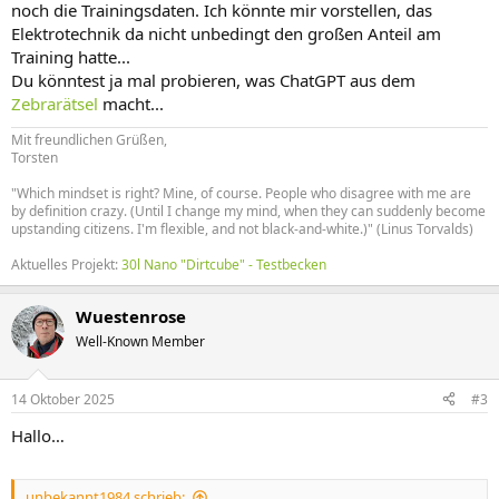
noch die Trainingsdaten. Ich könnte mir vorstellen, das
Elektrotechnik da nicht unbedingt den großen Anteil am
Training hatte...
Du könntest ja mal probieren, was ChatGPT aus dem
Zebrarätsel
macht...
Mit freundlichen Grüßen,
Torsten
"Which mindset is right? Mine, of course. People who disagree with me are
by definition crazy. (Until I change my mind, when they can suddenly become
upstanding citizens. I'm flexible, and not black-and-white.)" (Linus Torvalds)
Aktuelles Projekt:
30l Nano "Dirtcube" - Testbecken
Wuestenrose
Well-Known Member
14 Oktober 2025
#3
Hallo…
unbekannt1984 schrieb: