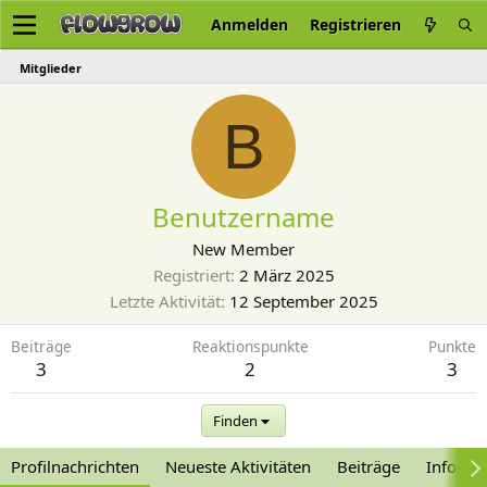
Anmelden
Registrieren
Mitglieder
B
Benutzername
New Member
Registriert
2 März 2025
Letzte Aktivität
12 September 2025
Beiträge
Reaktionspunkte
Punkte
3
2
3
Finden
Profilnachrichten
Neueste Aktivitäten
Beiträge
Informa